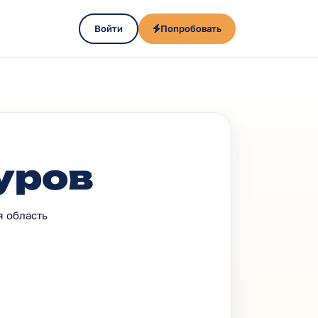
Войти
Попробовать
уров
я область