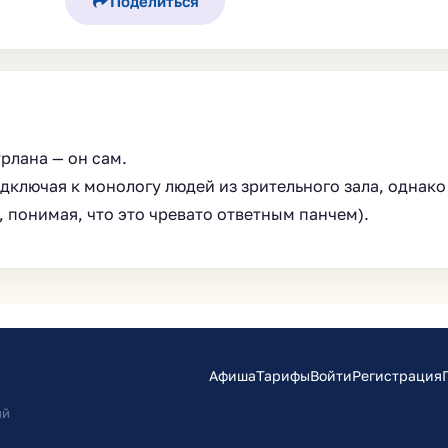
Поделиться
рлана — он сам.
ключая к монологу людей из зрительного зала, однако
, понимая, что это чревато ответным панчем).
Афиша
Тарифы
Войти
Регистрация
ий