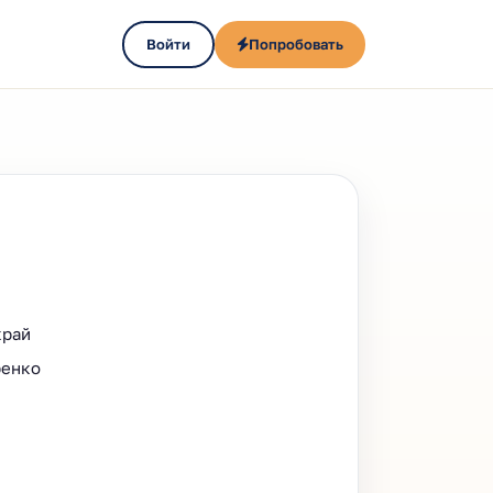
Войти
Попробовать
край
ренко