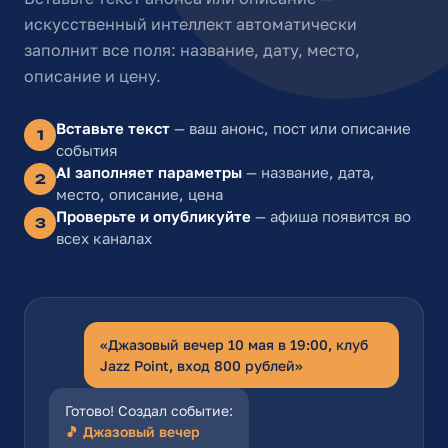
искусственный интеллект автоматически
заполнит все поля: название, дату, место,
описание и цену.
Вставьте текст
— ваш анонс, пост или описание
1
события
AI заполняет параметры
— название, дата,
2
место, описание, цена
Проверьте и опубликуйте
— афиша появится во
3
всех каналах
«Джазовый вечер 10 мая в 19:00, клуб
Jazz Point, вход 800 рублей»
Готово! Создал событие:
🎵 Джазовый вечер