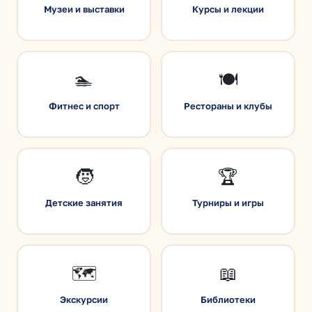
Музеи и выставки
Курсы и лекции
🏊
🍽️
Фитнес и спорт
Рестораны и клубы
🧒
🏆
Детские занятия
Турниры и игры
🗺️
📖
Экскурсии
Библиотеки