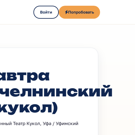
Войти
Попробовать
автра
челнинский
 кукол)
енный Театр Кукол, Уфа / Уфимский