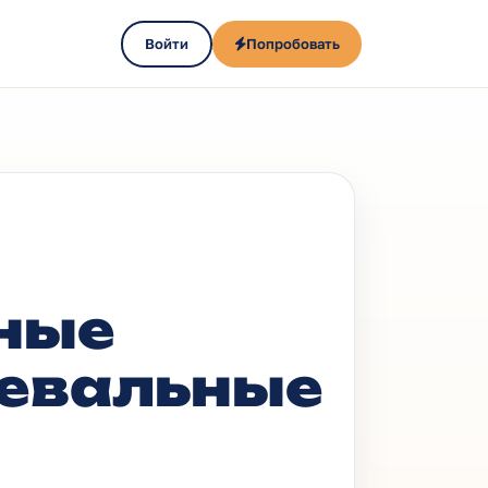
Войти
Попробовать
ные
цевальные