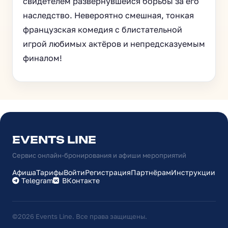
свидетелем развернувшейся борьбы за его
наследство. Невероятно смешная, тонкая
французская комедия с блистательной
игрой любимых актёров и непредсказуемым
финалом!
EVENTS LINE
Сервис онлайн-бронирования и афиши мероприятий
Афиша
Тарифы
Войти
Регистрация
Партнёрам
Инструкции
Telegram
ВКонтакте
©2026 Events Line. Все права защищены.