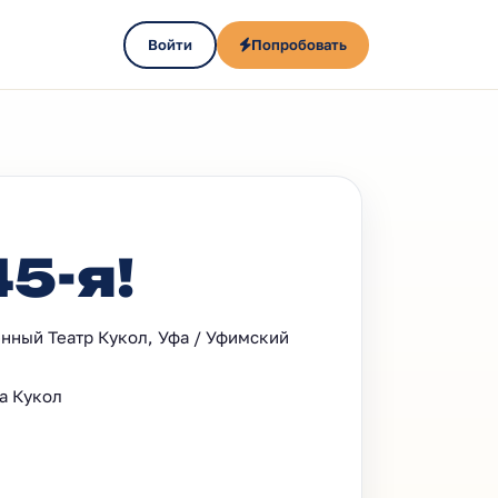
Войти
Попробовать
5-я!
енный Театр Кукол, Уфа / Уфимский
а Кукол