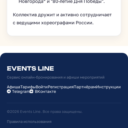
Новгорода” и "80-летие Дня Победы".
Коллектив дружит и активно сотрудничает
с ведущими хореографами России.
EVENTS LINE
Сервис онлайн-бронирования и афиши мероприятий
Афиша
Тарифы
Войти
Регистрация
Партнёрам
Инструкции
Telegram
ВКонтакте
©2026 Events Line. Все права защищены.
Правила использования