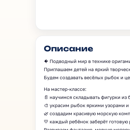
Описание
🐠 Подводный мир в технике оригами
Приглашаем детей на яркий творческ
Будем создавать весёлых рыбок и ц
На мастер-классе:
📄 научимся складывать фигурки из 
🎨 украсим рыбок яркими узорами и
🌿 создадим красивую морскую ком
💛 каждый ребёнок заберёт готовую
Развиваем фантазию, мелкую моторик