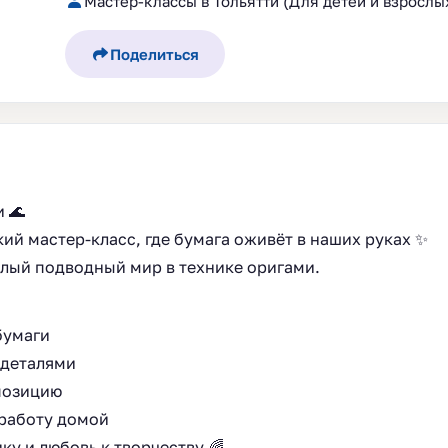
Мастер-классы в Тольятти (Для детей и взрослых
Поделиться
 🌊
ий мастер-класс, где бумага оживёт в наших руках ✨
елый подводный мир в технике оригами.
бумаги
 деталями
позицию
 работу домой
у и любовь к творчеству 🌈