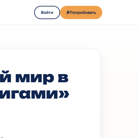
Войти
Попробовать
й мир в
ригами»