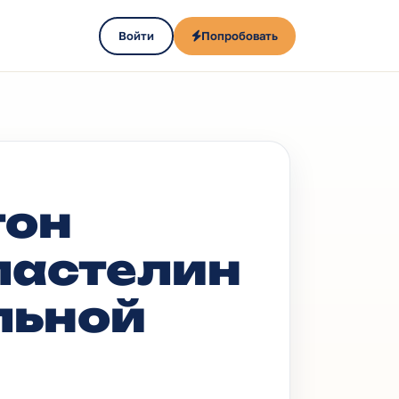
Войти
Попробовать
тон
ластелин
льной