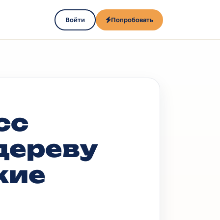
Войти
Попробовать
сс
дереву
кие