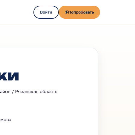
Войти
Попробовать
ки
айон / Рязанская область
имова