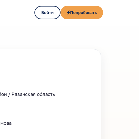
Войти
Попробовать
йон / Рязанская область
имова