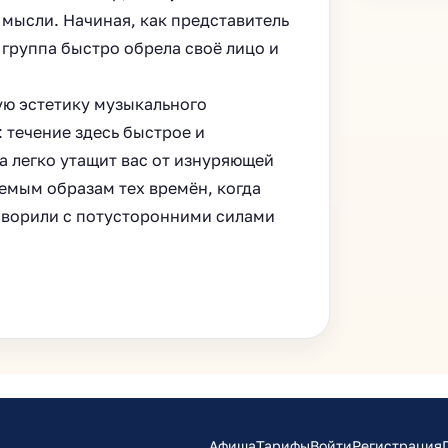
мысли. Начиная, как представитель
группа быстро обрела своë лицо и
ую эстетику музыкального
 течение здесь быстрое и
а легко утащит вас от изнуряющей
емым образам тех времëн, когда
говорили с потусторонними силами
Афиша
Тарифы
Войти
Регистрация