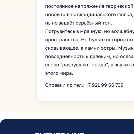
постоянное напряжение творческой 
новой волны скандинавского фолка, 
ныне задаëт серьëзный тон.
Погрузитесь в мрачную, но волшебн
пространства. Но будьте осторожны:
сковывающее, а камни остры. Музык
повседневности к далëким, но осяза
слово "разрушало города", а звуки 
этого мира.
Справки по тел.: +7 921 99 66 739