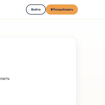
Войти
Попробовать
бласть