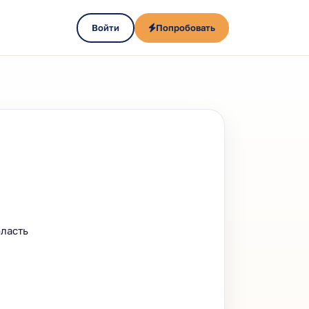
Войти
Попробовать
бласть