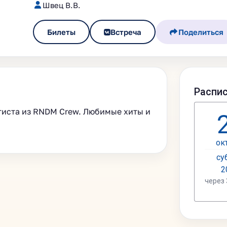
Швец В.В.
Билеты
Встреча
Поделиться
тиста из RNDM Crew. Любимые хиты и