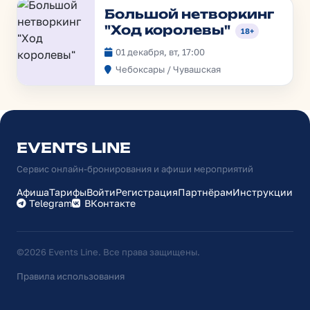
Большой нетворкинг
"Ход королевы"
18+
01 декабря, вт, 17:00
Чебоксары / Чувашская
EVENTS LINE
Сервис онлайн-бронирования и афиши мероприятий
Афиша
Тарифы
Войти
Регистрация
Партнёрам
Инструкции
Telegram
ВКонтакте
©2026 Events Line. Все права защищены.
Правила использования